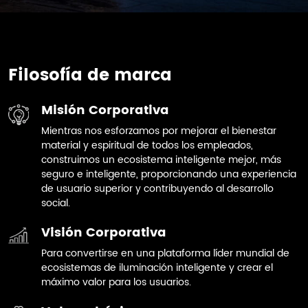
Filosofía de marca
Misión Corporativa
Mientras nos esforzamos por mejorar el bienestar
material y espiritual de todos los empleados,
Hemos establecido conjuntamente un
construimos un ecosistema inteligente mejor, más
centro de innovación colaborativa
seguro e inteligente, proporcionando una experiencia
universidad-empresa con la
de usuario superior y contribuyendo al desarrollo
21
Universidad de Wuyi y hemos sido
social.
seleccionados como unidad
vicepresidenta de la Asociación
Visión Corporativa
Nacional de Industria Optoelectrónica
Para convertirse en una plataforma líder mundial de
de la Zona de Alta Tecnología de
ecosistemas de iluminación inteligente y crear el
Jiangmen.
Nuestra empresa ganó el Premio a la
máximo valor para los usuarios.
Excelencia del Producto en la categoría
de empresa del Concurso de Diseño