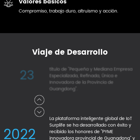
Valores básicos
Industrial de Changbei de la Provincia
20
Compromiso, trabajo duro, altruismo y acción.
de Guangdong, y también obtuvo con
éxito la certificación del sistema UL de
los Estados Unidos, demostrando una
vez más nuestro excelente rendimiento
y garantía de calidad dentro de la
industria.
Viaje de Desarrollo
La compañía ha sido honrada con el
23
título de "Pequeña y Mediana Empresa
Especializada, Refinada, Única e
Innovadora de la Provincia de
Guangdong".
La plataforma inteligente global de IoT
Surplife se ha desarrollado con éxito y
22
recibido los honores de "PYME
innovadora provincial de Guangdong" y