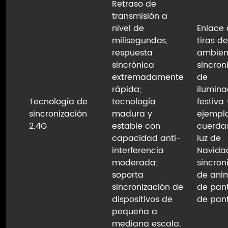
Retraso de
transmisión a
nivel de
Enlace
milisegundos,
tiras de
respuesta
ambient
sincrónica
sincron
extremadamente
de
rápida;
ilumina
Tecnología de
tecnología
festiva
sincronización
madura y
ejemplo
2.4G
estable con
cuerda
capacidad anti-
luz de
interferencia
Navida
moderada;
sincron
soporta
de ani
sincronización de
de pant
dispositivos de
de pant
pequeña a
mediana escala.