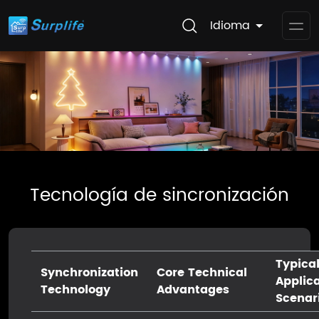
Idioma
Op
Me
Tecnología de sincronización
Typica
Synchronization
Core Technical
Applic
Technology
Advantages
Scenar