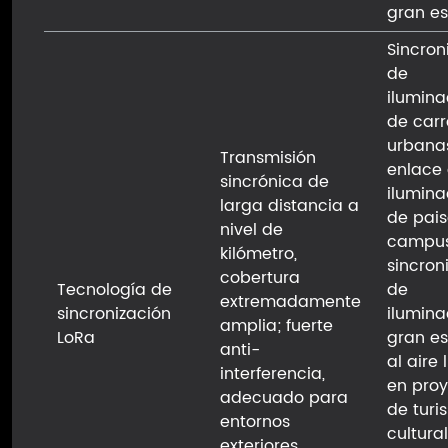
gran es
Sincron
de
ilumina
de carr
urbana
Transmisión
enlace
sincrónica de
ilumina
larga distancia a
de pais
nivel de
campus
kilómetro,
sincron
cobertura
Tecnología de
de
extremadamente
sincronización
ilumina
amplia; fuerte
LoRa
gran e
anti-
al aire 
interferencia,
en pro
adecuado para
de turi
entornos
cultural
exteriores