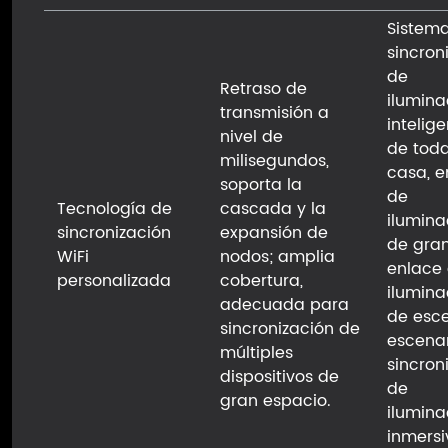
Sistem
sincron
de
Retraso de
ilumina
transmisión a
intelig
nivel de
de toda
milisegundos,
casa, e
soporta la
de
Tecnología de
cascada y la
ilumina
sincronización
expansión de
de gran
WiFi
nodos; amplia
enlace
personalizada
cobertura,
ilumina
adecuada para
de esce
sincronización de
escenar
múltiples
sincron
dispositivos de
de
gran espacio.
ilumina
inmersi