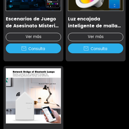
Escenarios de Juego
Luz encajada
de Asesinato Misterio
inteligente de malla
Iluminación Ambiente
led Bluetooth
Ver más
Ver más

Consulta

Consulta