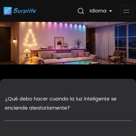
Idioma
Op
Me
2026-02-09
¿Qué debo hacer cuando la luz inteligente se
enciende aleatoriamente?
2026-02-09